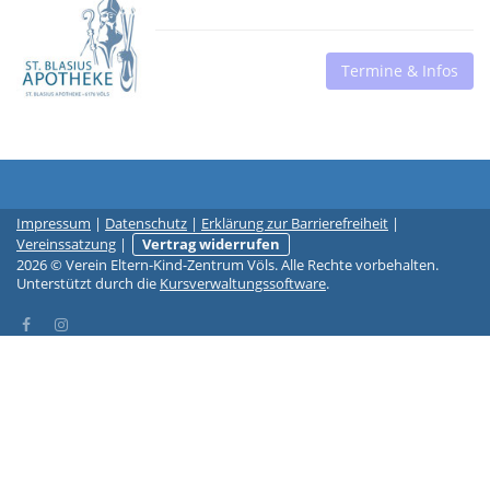
Termine & Infos
Impressum
|
Datenschutz
|
Erklärung zur Barrierefreiheit
|
Vereinssatzung
|
Vertrag widerrufen
2026 © Verein Eltern-Kind-Zentrum Völs. Alle Rechte vorbehalten.
Unterstützt durch die
Kursverwaltungssoftware
.