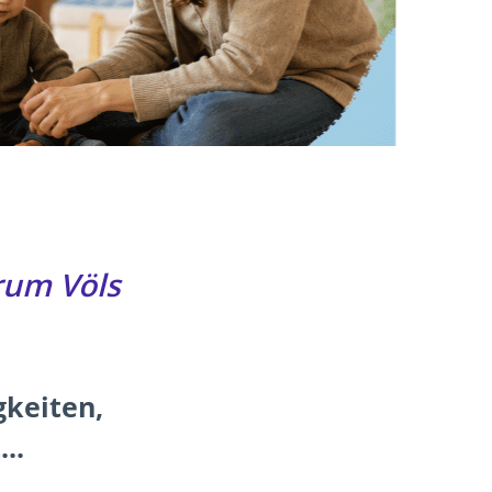
rum Völs
gkeiten,
..