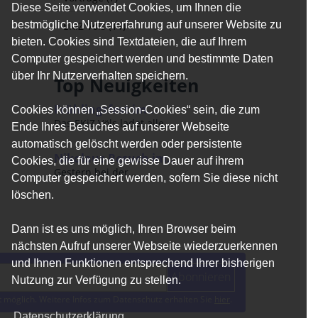
Diese Seite verwendet Cookies, um Ihnen die
bestmögliche Nutzererfahrung auf unserer Website zu
EKiZ Völs (11)
bieten. Cookies sind Textdateien, die auf Ihrem
Computer gespeichert werden und bestimmte Daten
über Ihr Nutzerverhalten speichern.
Top Neuigkeiten
Frühlingsfest im...
Cookies können „Session-Cookies“ sein, die zum
Das EKiZ Völs ladet alle...
Ende Ihres Besuches auf unserer Webseite
automatisch gelöscht werden oder persistente
Nikolaus Besuch im...
Cookies, die für eine gewisse Dauer auf ihrem
Gestern bei der...
Computer gespeichert werden, sofern Sie diese nicht
löschen.
Dann ist es uns möglich, Ihren Browser beim
nächsten Aufruf unserer Webseite wiederzuerkennen
und Ihnen Funktionen entsprechend Ihrer bisherigen
Abonnieren
Nutzung zur Verfügung zu stellen.
 möglich. Weitere Infos zum Datenschutz erhalten Sie
hier
.
Datenschutzerklärung