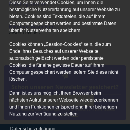
Diese Seite verwendet Cookies, um Ihnen die
Frühlingsfest im...
Das EKiZ Völs ladet alle...
bestmögliche Nutzererfahrung auf unserer Website zu
bieten. Cookies sind Textdateien, die auf Ihrem
Computer gespeichert werden und bestimmte Daten
Nikolaus Besuch im...
über Ihr Nutzerverhalten speichern.
Gestern bei der...
Cookies können „Session-Cookies“ sein, die zum
Ende Ihres Besuches auf unserer Webseite
automatisch gelöscht werden oder persistente
Cookies, die für eine gewisse Dauer auf ihrem
Computer gespeichert werden, sofern Sie diese nicht
löschen.
Schon unseren Newsletter gesichert?
Dann ist es uns möglich, Ihren Browser beim
Abonnieren
nächsten Aufruf unserer Webseite wiederzuerkennen
und Ihnen Funktionen entsprechend Ihrer bisherigen
Abmeldung jederzeit möglich. Weitere Infos zum Datenschutz
Nutzung zur Verfügung zu stellen.
erhalten Sie
hier
.
Datenschutzerklärung