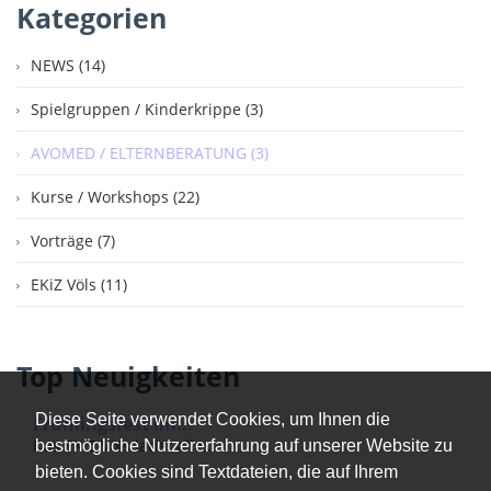
Kategorien
NEWS (14)
Spielgruppen / Kinderkrippe (3)
AVOMED / ELTERNBERATUNG (3)
Kurse / Workshops (22)
Vorträge (7)
EKiZ Völs (11)
Top Neuigkeiten
Diese Seite verwendet Cookies, um Ihnen die
Frühlingsfest im...
Das EKiZ Völs ladet alle...
bestmögliche Nutzererfahrung auf unserer Website zu
bieten. Cookies sind Textdateien, die auf Ihrem