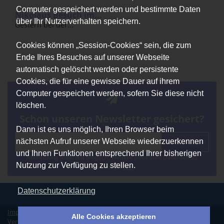
Computer gespeichert werden und bestimmte Daten
Nikolaus Besuch im...
über Ihr Nutzerverhalten speichern.
Gestern bei der...
Cookies können „Session-Cookies“ sein, die zum
Ende Ihres Besuches auf unserer Webseite
automatisch gelöscht werden oder persistente
Cookies, die für eine gewisse Dauer auf ihrem
Computer gespeichert werden, sofern Sie diese nicht
löschen.
Schon unseren Newsletter gesichert?
Dann ist es uns möglich, Ihren Browser beim
Abonnieren
nächsten Aufruf unserer Webseite wiederzuerkennen
und Ihnen Funktionen entsprechend Ihrer bisherigen
Abmeldung jederzeit möglich. Weitere Infos zum Datenschutz
Nutzung zur Verfügung zu stellen.
erhalten Sie
hier
.
Datenschutzerklärung
Impressum
|
Datenschutz
|
Erklärung zur Barrierefreiheit
|
Alle Cookies akzeptieren
Vereinssatzung
|
Vertrag widerrufen