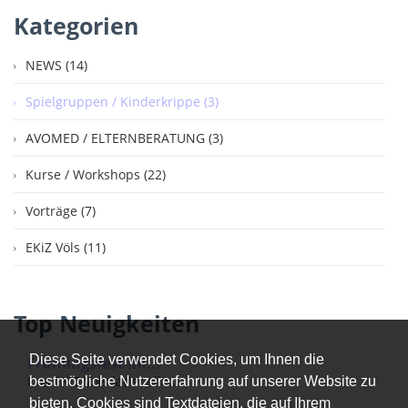
Kategorien
NEWS (14)
Spielgruppen / Kinderkrippe (3)
AVOMED / ELTERNBERATUNG (3)
Kurse / Workshops (22)
Vorträge (7)
EKiZ Völs (11)
Top Neuigkeiten
Diese Seite verwendet Cookies, um Ihnen die
Frühlingsfest im...
Das EKiZ Völs ladet alle...
bestmögliche Nutzererfahrung auf unserer Website zu
bieten. Cookies sind Textdateien, die auf Ihrem