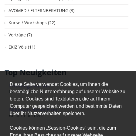
AVOMED / ELTERNBERATUNG (3)
Kurse / Workshops (22)
Vorträge (7)
EKiZ Völs (11)
Top Neuigkeiten
Diese Seite verwendet Cookies, um Ihnen die
Frühlingsfest im...
Das EKiZ Völs ladet alle...
bestmögliche Nutzererfahrung auf unserer Website zu
bieten. Cookies sind Textdateien, die auf Ihrem
Computer gespeichert werden und bestimmte Daten
Nikolaus Besuch im...
über Ihr Nutzerverhalten speichern.
Gestern bei der...
Cookies können „Session-Cookies“ sein, die zum
Ende Ihres Besuches auf unserer Webseite